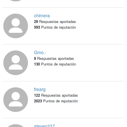
chimera
29
Respuestas aportadas
593
Puntos de reputación
Gmo.-
8
Respuestas aportadas
130
Puntos de reputación
frearg
122
Respuestas aportadas
2023
Puntos de reputación
steven237