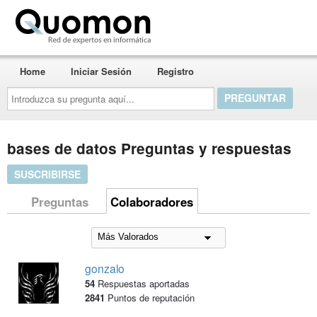
Quomon.es
Home
Iniciar Sesión
Registro
Introduzca
su
pregunta
aquí...
bases de datos Preguntas y respuestas
SUSCRIBIRSE
Preguntas
Colaboradores
gonzalo
54
Respuestas aportadas
2841
Puntos de reputación