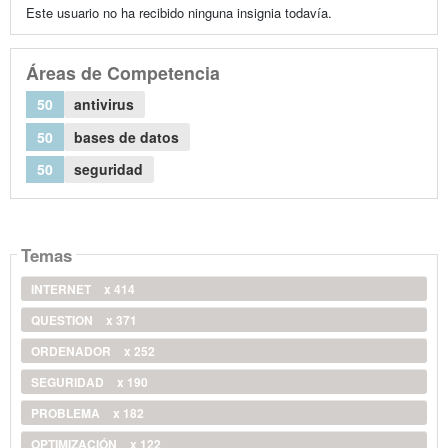
Este usuario no ha recibido ninguna insignia todavía.
Áreas de Competencia
50
antivirus
50
bases de datos
50
seguridad
Temas
INTERNET
x 414
QUESTION
x 371
ORDENADOR
x 252
SEGURIDAD
x 190
PROBLEMA
x 182
OPTIMIZACIÓN
x 122