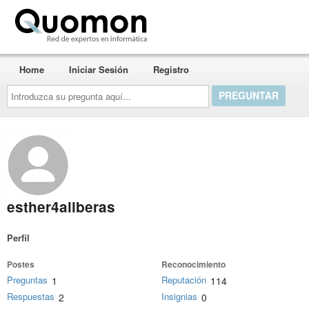
Quomon.es
Home
Iniciar Sesión
Registro
Introduzca
su
pregunta
aquí...
esther4aliberas
Perfil
Postes
Reconocimiento
Preguntas
Reputación
1
114
Respuestas
Insignias
2
0