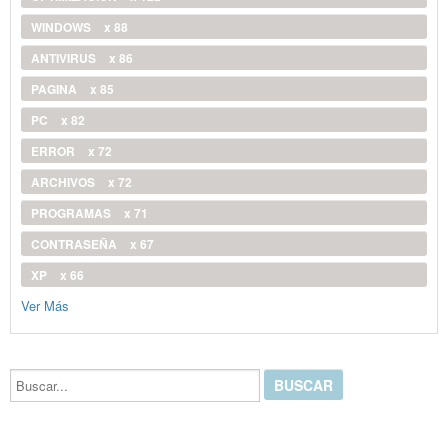
WINDOWS
x 88
ANTIVIRUS
x 86
PAGINA
x 85
PC
x 82
ERROR
x 72
ARCHIVOS
x 72
PROGRAMAS
x 71
CONTRASEÑA
x 67
XP
x 66
Ver Más
Buscar...