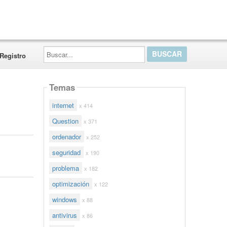
Buscar...
Registro
Temas
internet
x 414
Question
x 371
ordenador
x 252
seguridad
x 190
problema
x 182
optimización
x 122
windows
x 88
antivirus
x 86