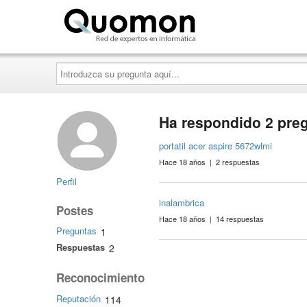
Quomon.es
Introduzca
su
pregunta
aquí...
Ha respondido 2 pre
portatil acer aspire 5672wlmi
Hace 18 años | 2 respuestas
Perfil
inalambrica
Postes
Hace 18 años | 14 respuestas
Preguntas
1
Respuestas
2
Reconocimiento
Reputación
114