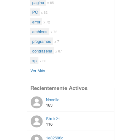
pagina
x 85
PC
x 82
error
x 72
archivos
x 72
programas
x 71
contraseña
x 67
xp
x 66
Ver Más
Recientemente Activos
Novolla
183
Struk21
116
1e32698c