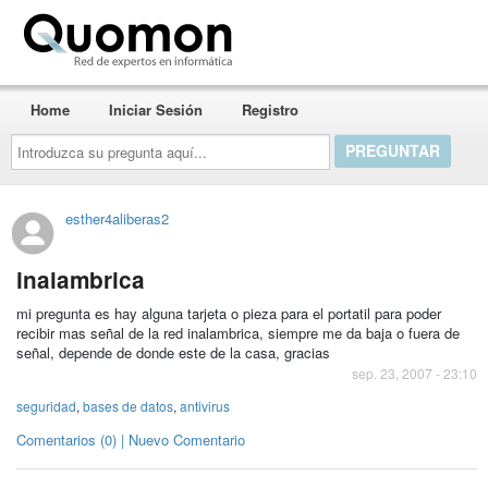
Quomon.es
Home
Iniciar Sesión
Registro
Introduzca
su
pregunta
aquí...
esther4aliberas2
inalambrica
mi pregunta es hay alguna tarjeta o pieza para el portatil para poder
recibir mas señal de la red inalambrica, siempre me da baja o fuera de
señal, depende de donde este de la casa, gracias
sep. 23, 2007 - 23:10
seguridad
,
bases de datos
,
antivirus
Comentarios (0) | Nuevo Comentario