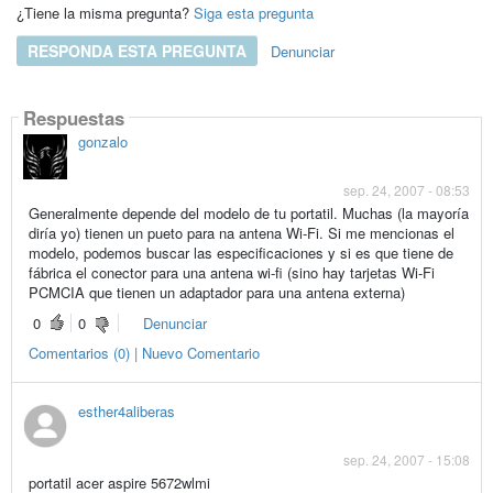
¿Tiene la misma pregunta?
Siga esta pregunta
RESPONDA ESTA PREGUNTA
Denunciar
Respuestas
gonzalo
sep. 24, 2007 - 08:53
Generalmente depende del modelo de tu portatil. Muchas (la mayoría
diría yo) tienen un pueto para na antena Wi-Fi. Si me mencionas el
modelo, podemos buscar las especificaciones y si es que tiene de
fábrica el conector para una antena wi-fi (sino hay tarjetas Wi-Fi
PCMCIA que tienen un adaptador para una antena externa)
0
0
Denunciar
Comentarios (0) | Nuevo Comentario
esther4aliberas
sep. 24, 2007 - 15:08
portatil acer aspire 5672wlmi