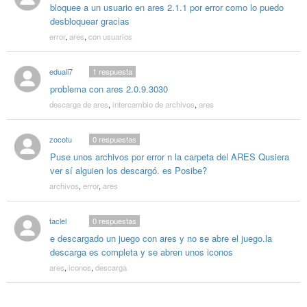
bloquee a un usuario en ares 2.1.1 por error como lo puedo
desbloquear gracias
error
,
ares
,
con usuarios
eduali7
1
respuesta
problema con ares 2.0.9.3030
descarga de ares
,
intercambio de archivos
,
ares
zocotu
0
respuestas
Puse unos archivos por error n la carpeta del ARES Qusiera
ver sí alguien los descargó. es Posibe?
archivos
,
error
,
ares
taclel
0
respuestas
e descargado un juego con ares y no se abre el juego.la
descarga es completa y se abren unos iconos
ares
,
iconos
,
descarga