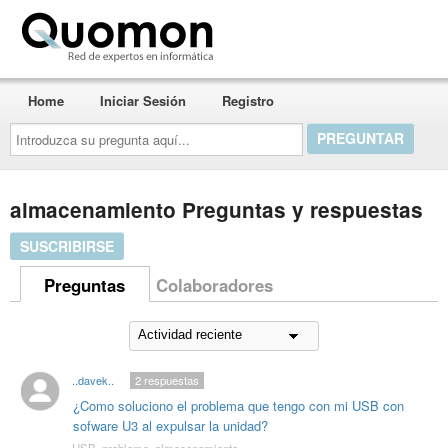
Quomon.es
Home
Iniciar Sesión
Registro
Introduzca
su
pregunta
aquí...
almacenamiento Preguntas y respuestas
SUSCRIBIRSE
Preguntas
Colaboradores
..davek..
2
respuestas
¿Como soluciono el problema que tengo con mi USB con
sofware U3 al expulsar la unidad?
USB
,
problema
,
almacenamiento