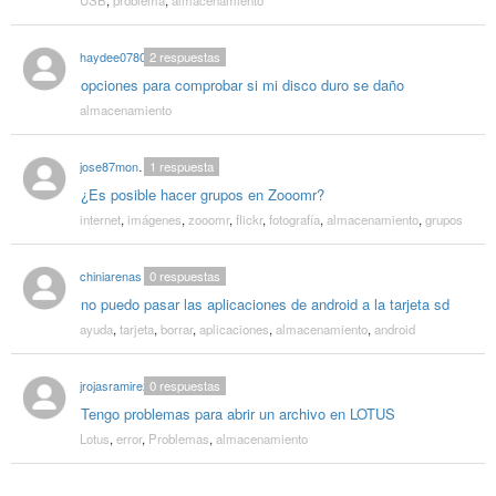
haydee0780
2
respuestas
opciones para comprobar si mi disco duro se daño
almacenamiento
jose87montilla
1
respuesta
¿Es posible hacer grupos en Zooomr?
internet
,
imágenes
,
zooomr
,
flickr
,
fotografía
,
almacenamiento
,
grupos
chiniarenas
0
respuestas
no puedo pasar las aplicaciones de android a la tarjeta sd
ayuda
,
tarjeta
,
borrar
,
aplicaciones
,
almacenamiento
,
android
jrojasramirez
0
respuestas
Tengo problemas para abrir un archivo en LOTUS
Lotus
,
error
,
Problemas
,
almacenamiento