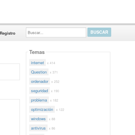
Buscar...
Registro
Temas
internet
x 414
Question
x 371
ordenador
x 252
seguridad
x 190
problema
x 182
optimización
x 122
windows
x 88
antivirus
x 86