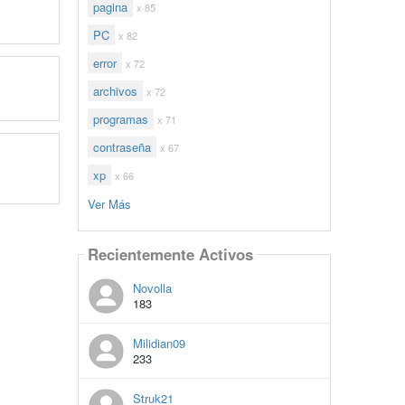
pagina
x 85
PC
x 82
error
x 72
archivos
x 72
programas
x 71
contraseña
x 67
xp
x 66
Ver Más
Recientemente Activos
Novolla
183
Milidian09
233
Struk21