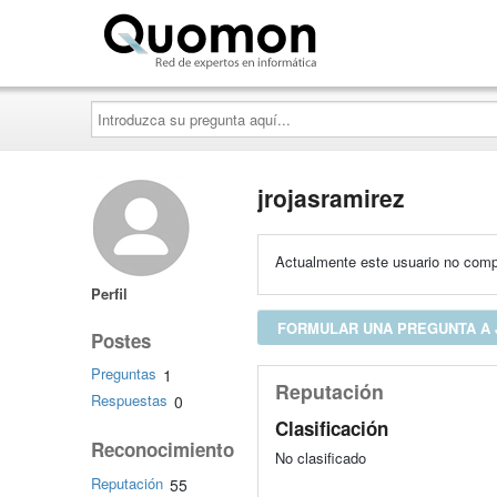
Quomon.es
Introduzca
su
pregunta
aquí...
jrojasramirez
Actualmente este usuario no compa
Perfil
FORMULAR UNA PREGUNTA A
Postes
Preguntas
1
Reputación
Respuestas
0
Clasificación
Reconocimiento
No clasificado
Reputación
55