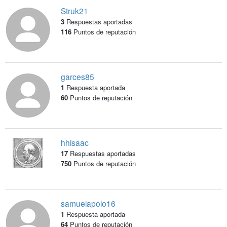
Struk21
3
Respuestas aportadas
116
Puntos de reputación
garces85
1
Respuesta aportada
60
Puntos de reputación
hhisaac
17
Respuestas aportadas
750
Puntos de reputación
samuelapolo16
1
Respuesta aportada
64
Puntos de reputación