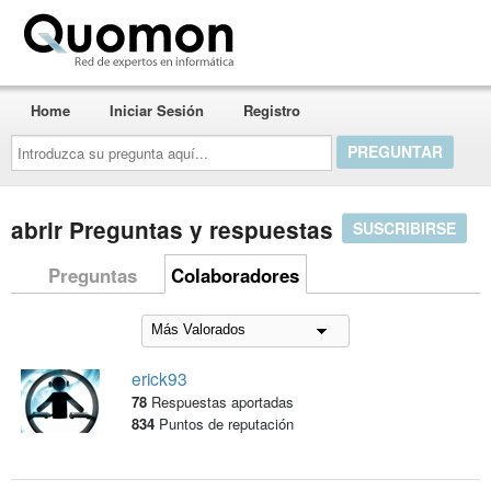
Quomon.es
Home
Iniciar Sesión
Registro
Introduzca
su
pregunta
aquí...
abrir Preguntas y respuestas
SUSCRIBIRSE
Preguntas
Colaboradores
erick93
78
Respuestas aportadas
834
Puntos de reputación