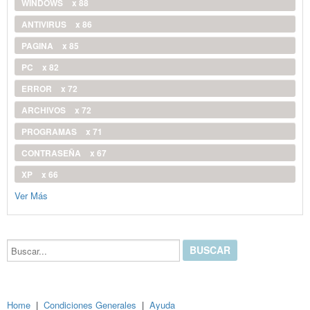
WINDOWS
x 88
ANTIVIRUS
x 86
PAGINA
x 85
PC
x 82
ERROR
x 72
ARCHIVOS
x 72
PROGRAMAS
x 71
CONTRASEÑA
x 67
XP
x 66
Ver Más
Buscar...
Home
|
Condiciones Generales
|
Ayuda