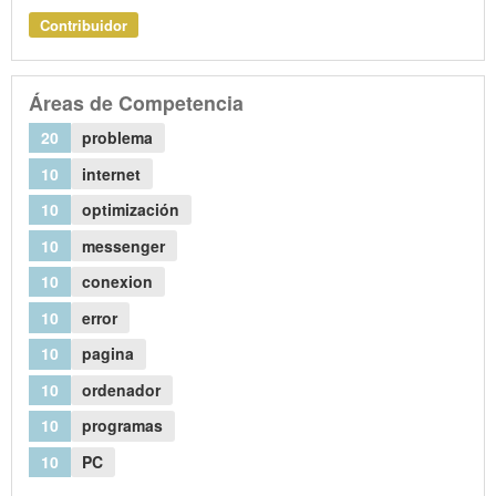
Contribuidor
Áreas de Competencia
20
problema
10
internet
10
optimización
10
messenger
10
conexion
10
error
10
pagina
10
ordenador
10
programas
10
PC