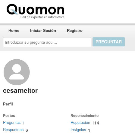
Quomon.es
Home
Iniciar Sesión
Registro
Introduzca
su
pregunta
aquí...
cesarneitor
Perfil
Postes
Reconocimiento
Preguntas
Reputación
1
114
Respuestas
Insignias
6
1