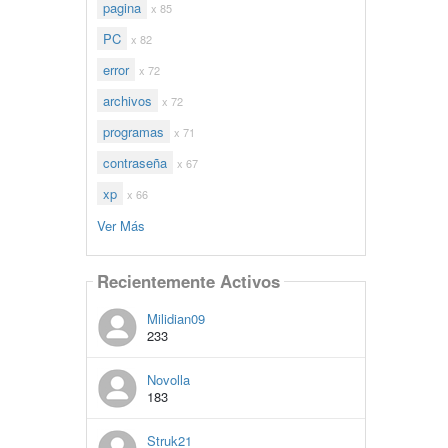
pagina
x 85
PC
x 82
error
x 72
archivos
x 72
programas
x 71
contraseña
x 67
xp
x 66
Ver Más
Recientemente Activos
Milidian09
233
Novolla
183
Struk21