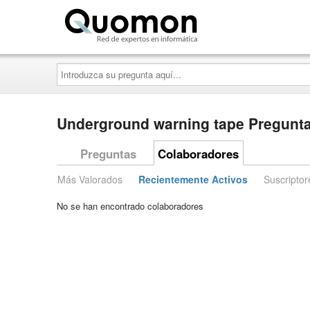
Quomon.es
Introduzca
su
pregunta
aquí...
Underground warning tape Pregunta
Preguntas
Colaboradores
Más Valorados
Recientemente Activos
Suscriptor
No se han encontrado colaboradores