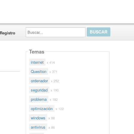
Buscar...
Registro
Temas
internet
x 414
Question
x 371
ordenador
x 252
seguridad
x 190
problema
x 182
optimización
x 122
windows
x 88
antivirus
x 86