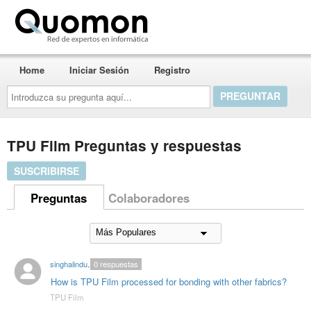
Quomon.es
Home
Iniciar Sesión
Registro
Introduzca
su
pregunta
aquí...
TPU Film Preguntas y respuestas
SUSCRIBIRSE
Preguntas
Colaboradores
singhalindustries02
0
respuestas
How is TPU Film processed for bonding with other fabrics?
TPU Film