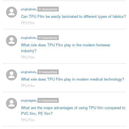
singhalindustries02
0
respuestas
Can TPU Film be easily laminated to different types of fabrics?
TPU Film
singhalindustries02
0
respuestas
What role does TPU Film play in the modern footwear
industry?
TPU Film
singhalindustries02
0
respuestas
What role does TPU Film play in modern medical technology?
TPU Film
singhalglobal003
0
respuestas
What are the major advantages of using TPU film compared to
PVC film, PE film?
TPU Film