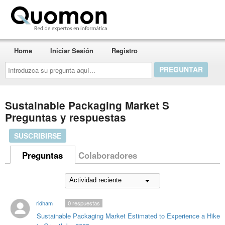
Quomon.es
Home
Iniciar Sesión
Registro
Introduzca
su
pregunta
aquí...
Sustainable Packaging Market S
Preguntas y respuestas
SUSCRIBIRSE
Preguntas
Colaboradores
ridham
0
respuestas
Sustainable Packaging Market Estimated to Experience a Hike