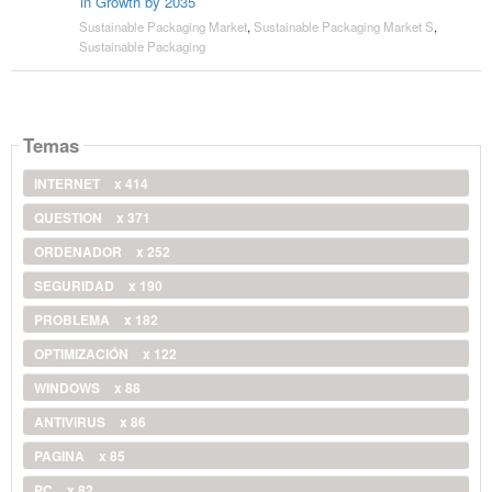
in Growth by 2035
Sustainable Packaging Market
,
Sustainable Packaging Market S
,
Sustainable Packaging
Temas
INTERNET
x 414
QUESTION
x 371
ORDENADOR
x 252
SEGURIDAD
x 190
PROBLEMA
x 182
OPTIMIZACIÓN
x 122
WINDOWS
x 88
ANTIVIRUS
x 86
PAGINA
x 85
PC
x 82