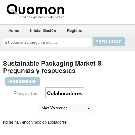
Quomon.es
Home
Iniciar Sesión
Registro
Introduzca
su
pregunta
aquí...
Sustainable Packaging Market S
Preguntas y respuestas
SUSCRIBIRSE
Preguntas
Colaboradores
No se han encontrado colaboradores