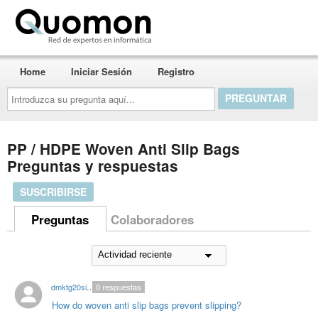
Quomon.es
Home
Iniciar Sesión
Registro
Introduzca
su
pregunta
aquí...
PP / HDPE Woven Anti Slip Bags
Preguntas y respuestas
SUSCRIBIRSE
Preguntas
Colaboradores
dmktg20singhal
0
respuestas
How do woven anti slip bags prevent slipping?