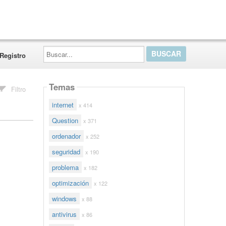
Buscar...
Registro
Temas
Filtro
internet
x 414
Question
x 371
ordenador
x 252
seguridad
x 190
problema
x 182
optimización
x 122
windows
x 88
antivirus
x 86