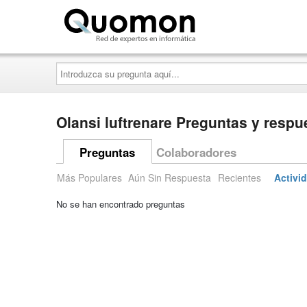
Quomon.es
Introduzca
su
pregunta
aquí...
Olansi luftrenare Preguntas y respu
Preguntas
Colaboradores
Más Populares
Aún Sin Respuesta
Recientes
Activi
No se han encontrado preguntas