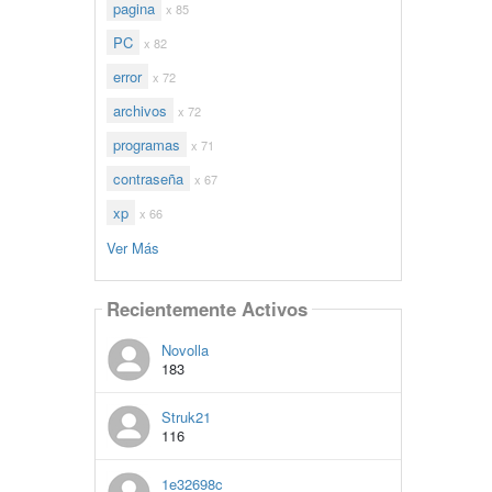
pagina
x 85
PC
x 82
error
x 72
archivos
x 72
programas
x 71
contraseña
x 67
xp
x 66
Ver Más
Recientemente Activos
Novolla
183
Struk21
116
1e32698c