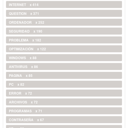
INTERNET
x 414
QUESTION
x 371
ORDENADOR
x 252
SEGURIDAD
x 190
PROBLEMA
x 182
OPTIMIZACIÓN
x 122
WINDOWS
x 88
ANTIVIRUS
x 86
PAGINA
x 85
PC
x 82
ERROR
x 72
ARCHIVOS
x 72
PROGRAMAS
x 71
CONTRASEÑA
x 67