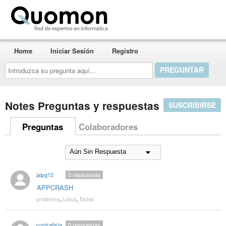
Quomon.es
Home
Iniciar Sesión
Registro
Introduzca
su
pregunta
aquí...
Notes Preguntas y respuestas
SUSCRIBIRSE
Preguntas
Colaboradores
jalpg12
0
respuestas
APPCRASH
problema
,
Lotus
,
Notes
contratistanotes
0
respuestas