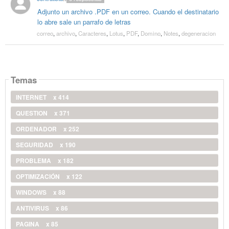
Adjunto un archivo .PDF en un correo. Cuando el destinatario
lo abre sale un parrafo de letras
correo
,
archivo
,
Caracteres
,
Lotus
,
PDF
,
Domino
,
Notes
,
degeneracion
Temas
INTERNET
x 414
QUESTION
x 371
ORDENADOR
x 252
SEGURIDAD
x 190
PROBLEMA
x 182
OPTIMIZACIÓN
x 122
WINDOWS
x 88
ANTIVIRUS
x 86
PAGINA
x 85