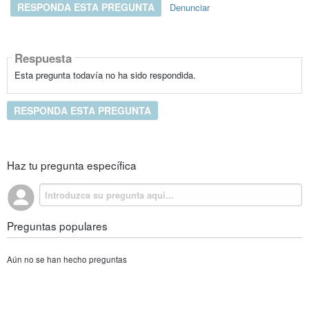
RESPONDA ESTA PREGUNTA
Denunciar
Respuesta
Esta pregunta todavía no ha sido respondida.
RESPONDA ESTA PREGUNTA
Haz tu pregunta específica
Preguntas populares
Aún no se han hecho preguntas