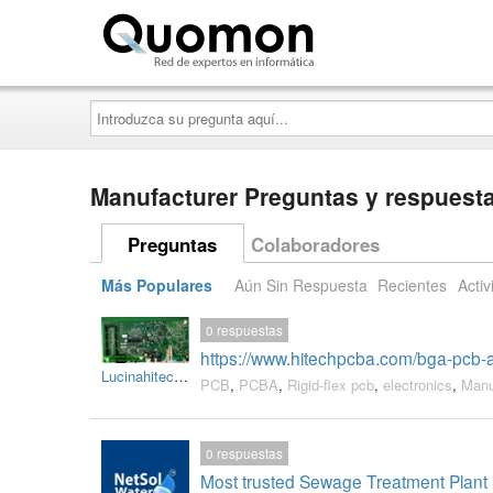
Quomon.es
Introduzca
su
pregunta
aquí...
Manufacturer Preguntas y respuest
Preguntas
Colaboradores
Más Populares
Aún Sin Respuesta
Recientes
Activ
0
respuestas
https://www.hitechpcba.com/bga-pcb
Lucinahitechpcba
PCB
,
PCBA
,
Rigid-flex pcb
,
electronics
,
Manu
0
respuestas
Most trusted Sewage Treatment Plant 