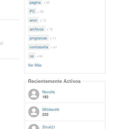
pagina
x 85
PC
x 82
error
x 72
archivos
x 72
programas
x 71
al
contraseña
x 67
xp
x 66
Ver Más
Recientemente Activos
Novolla
183
Milidian09
233
Struk21