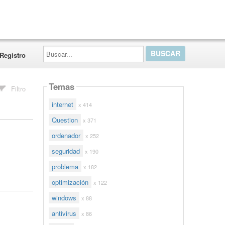
Buscar...
Registro
Temas
Filtro
internet
x 414
Question
x 371
ordenador
x 252
seguridad
x 190
problema
x 182
optimización
x 122
windows
x 88
antivirus
x 86