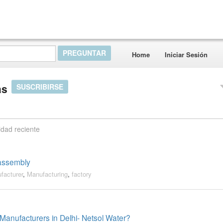
Home
Iniciar Sesión
as
SUSCRIBIRSE
idad reciente
-assembly
facturer
,
Manufacturing
,
factory
Manufacturers in Delhi- Netsol Water?