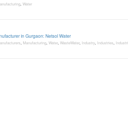
anufacturing
,
Water
facturer in Gurgaon: Netsol Water
anufacturers
,
Manufacturing
,
Water
,
WasteWater
,
Industry
,
Industries
,
Industri