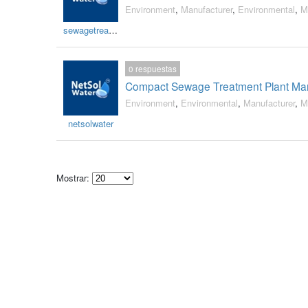
Environment
,
Manufacturer
,
Environmental
,
M
sewagetreatmentplants
0
respuestas
Compact Sewage Treatment Plant Manu
Environment
,
Environmental
,
Manufacturer
,
M
netsolwater
Mostrar:
Select
how
many
pieces
of
content
to
show