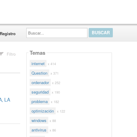
Buscar...
Registro
Temas
Filtro
internet
x 414
Question
x 371
ordenador
x 252
seguridad
x 190
, LA
problema
x 182
optimización
x 122
windows
x 88
antivirus
x 86