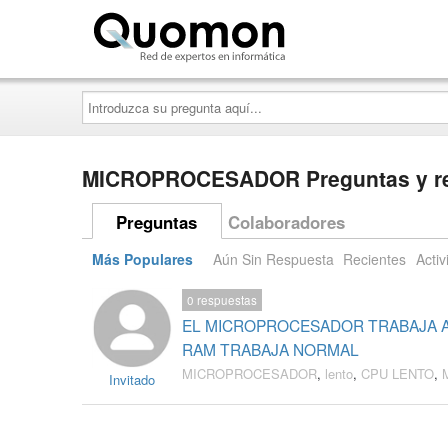
Quomon.es
Introduzca
su
pregunta
aquí...
MICROPROCESADOR Preguntas y r
Preguntas
Colaboradores
Más Populares
Aún Sin Respuesta
Recientes
Activ
0
respuestas
EL MICROPROCESADOR TRABAJA AL
RAM TRABAJA NORMAL
MICROPROCESADOR
,
lento
,
CPU LENTO
,
Invitado