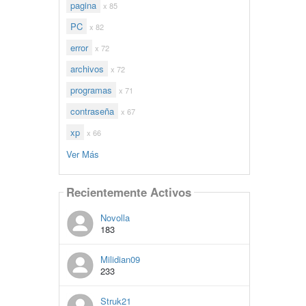
pagina
x 85
PC
x 82
error
x 72
archivos
x 72
programas
x 71
contraseña
x 67
xp
x 66
Ver Más
Recientemente Activos
Novolla
183
Milidian09
233
Struk21