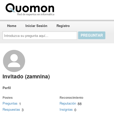
Quomon.es
Home
Iniciar Sesión
Registro
Introduzca
su
pregunta
aquí...
Invitado (zamnina)
Perfil
Postes
Reconocimiento
Preguntas
Reputación
1
88
Respuestas
Insignias
3
0