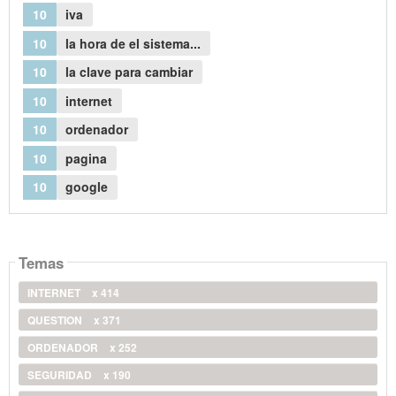
10
iva
10
la hora de el sistema...
10
la clave para cambiar
10
internet
10
ordenador
10
pagina
10
google
Temas
INTERNET
x 414
QUESTION
x 371
ORDENADOR
x 252
SEGURIDAD
x 190