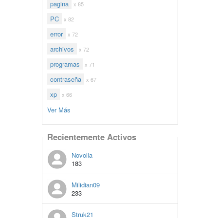
pagina
x 85
PC
x 82
error
x 72
archivos
x 72
programas
x 71
contraseña
x 67
xp
x 66
Ver Más
Recientemente Activos
Novolla
183
Milidian09
233
Struk21