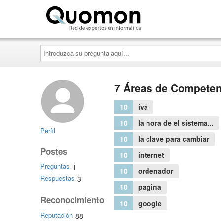
Quomon.es
Introduzca
su
pregunta
aquí...
7 Áreas de Competen
10
iva
10
la hora de el sistema...
Perfil
10
la clave para cambiar
Postes
10
internet
Preguntas
1
10
ordenador
Respuestas
3
10
pagina
Reconocimiento
10
google
Reputación
88