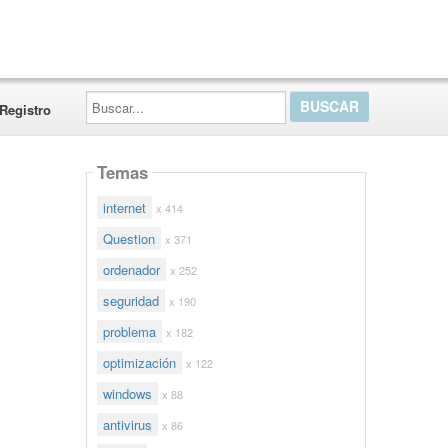
Buscar...
Registro
Temas
internet
x 414
Question
x 371
ordenador
x 252
seguridad
x 190
problema
x 182
optimización
x 122
windows
x 88
antivirus
x 86