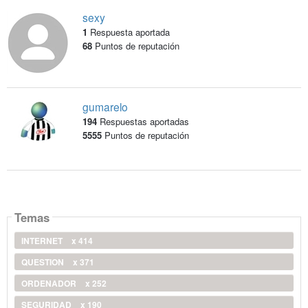
sexy
1
Respuesta aportada
68
Puntos de reputación
gumarelo
194
Respuestas aportadas
5555
Puntos de reputación
Temas
INTERNET
x 414
QUESTION
x 371
ORDENADOR
x 252
SEGURIDAD
x 190