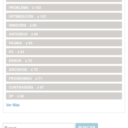
PROBLEMA
x 182
OPTIMIZACIÓN
x 122
WINDOWS
x 88
ANTIVIRUS
x 86
PAGINA
x 85
PC
x 82
ERROR
x 72
ARCHIVOS
x 72
PROGRAMAS
x 71
CONTRASEÑA
x 67
XP
x 66
Ver Más
Buscar...