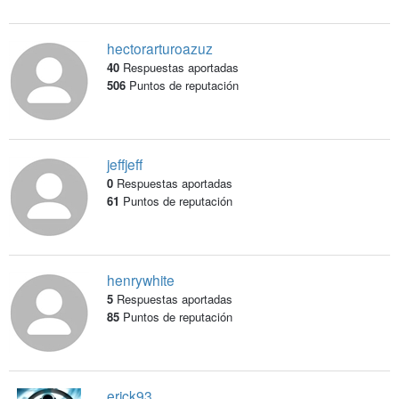
hectorarturoazuz
40
Respuestas aportadas
506
Puntos de reputación
jeffjeff
0
Respuestas aportadas
61
Puntos de reputación
henrywhite
5
Respuestas aportadas
85
Puntos de reputación
erick93