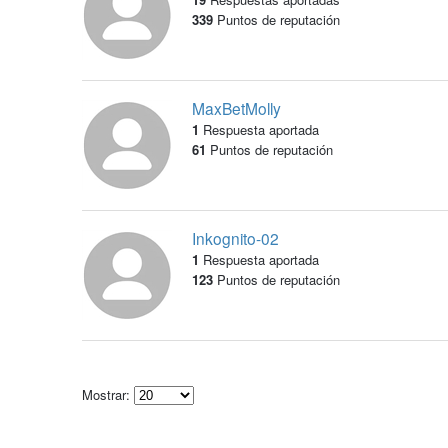
339
Puntos de reputación
MaxBetMolly
1
Respuesta aportada
61
Puntos de reputación
Inkognito-02
1
Respuesta aportada
123
Puntos de reputación
Mostrar:
Select
how