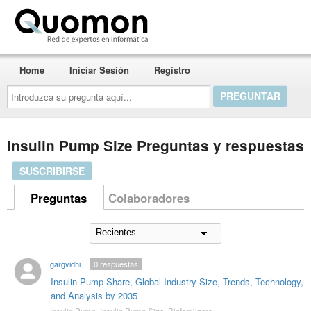
Quomon.es
Home
Iniciar Sesión
Registro
Introduzca
su
pregunta
aquí...
Insulin Pump Size Preguntas y respuestas
SUSCRIBIRSE
Preguntas
Colaboradores
gargvidhi
0
respuestas
Insulin Pump Share, Global Industry Size, Trends, Technology,
and Analysis by 2035
Insulin Pump
,
Insulin Pump Size
,
Biofertilizers