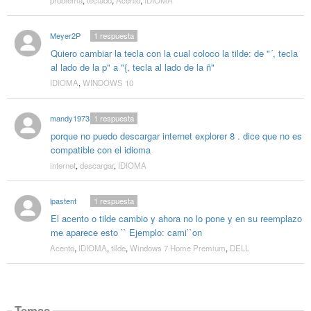
Meyer2P
1
respuesta
Quiero cambiar la tecla con la cual coloco la tilde: de "´, tecla
al lado de la p" a "{, tecla al lado de la ñ"
IDIOMA
,
WINDOWS 10
mandy19733
1
respuesta
porque no puedo descargar internet explorer 8 . dice que no es
compatible con el idioma
internet
,
descargar
,
IDIOMA
lpastent
1
respuesta
El acento o tilde cambio y ahora no lo pone y en su reemplazo
me aparece esto `` Ejemplo: cami``on
Acento
,
IDIOMA
,
tilde
,
Windows 7 Home Premium
,
DELL
Temas