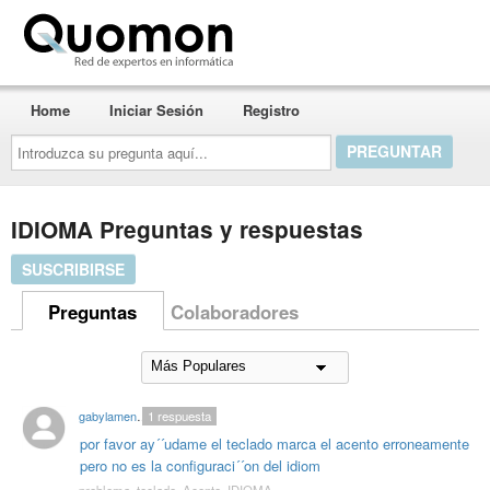
Quomon.es
Home
Iniciar Sesión
Registro
Introduzca
su
pregunta
aquí...
IDIOMA Preguntas y respuestas
SUSCRIBIRSE
Preguntas
Colaboradores
gabylamensajera
1
respuesta
por favor ay´´udame el teclado marca el acento erroneamente
pero no es la configuraci´´on del idiom
problema
,
teclado
,
Acento
,
IDIOMA