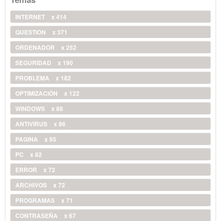
INTERNET
x 414
QUESTION
x 371
ORDENADOR
x 252
SEGURIDAD
x 190
PROBLEMA
x 182
OPTIMIZACIÓN
x 122
WINDOWS
x 88
ANTIVIRUS
x 86
PAGINA
x 85
PC
x 82
ERROR
x 72
ARCHIVOS
x 72
PROGRAMAS
x 71
CONTRASEÑA
x 67