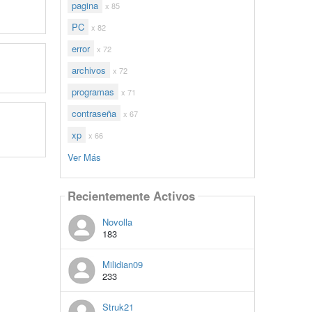
pagina
x 85
PC
x 82
error
x 72
archivos
x 72
programas
x 71
contraseña
x 67
xp
x 66
Ver Más
Recientemente Activos
Novolla
183
Milidian09
233
Struk21