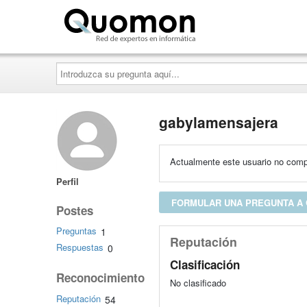
Quomon.es
Introduzca
su
pregunta
aquí...
gabylamensajera
Actualmente este usuario no compa
Perfil
FORMULAR UNA PREGUNTA A
Postes
Preguntas
1
Reputación
Respuestas
0
Clasificación
Reconocimiento
No clasificado
Reputación
54