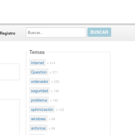
Buscar...
Registro
Temas
internet
x 414
Question
x 371
ordenador
x 252
seguridad
x 190
problema
x 182
optimización
x 122
windows
x 88
antivirus
x 86