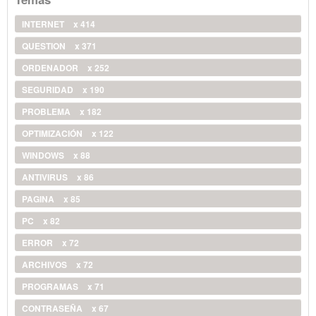
INTERNET
x 414
QUESTION
x 371
ORDENADOR
x 252
SEGURIDAD
x 190
PROBLEMA
x 182
OPTIMIZACIÓN
x 122
WINDOWS
x 88
ANTIVIRUS
x 86
PAGINA
x 85
PC
x 82
ERROR
x 72
ARCHIVOS
x 72
PROGRAMAS
x 71
CONTRASEÑA
x 67