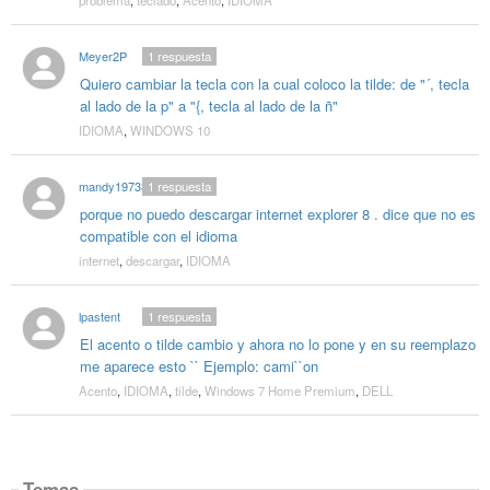
Meyer2P
1
respuesta
Quiero cambiar la tecla con la cual coloco la tilde: de "´, tecla
al lado de la p" a "{, tecla al lado de la ñ"
IDIOMA
,
WINDOWS 10
mandy19733
1
respuesta
porque no puedo descargar internet explorer 8 . dice que no es
compatible con el idioma
internet
,
descargar
,
IDIOMA
lpastent
1
respuesta
El acento o tilde cambio y ahora no lo pone y en su reemplazo
me aparece esto `` Ejemplo: cami``on
Acento
,
IDIOMA
,
tilde
,
Windows 7 Home Premium
,
DELL
Temas