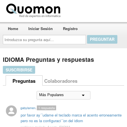
Quomon.es
Home
Iniciar Sesión
Registro
Introduzca
su
pregunta
aquí...
IDIOMA Preguntas y respuestas
SUSCRIBIRSE
Preguntas
Colaboradores
gabylamensajera
1
respuesta
por favor ay´´udame el teclado marca el acento erroneamente
pero no es la configuraci´´on del idiom
problema
,
teclado
,
Acento
,
IDIOMA