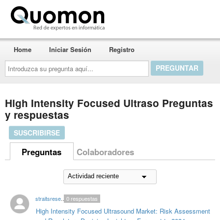
Quomon.es
Home
Iniciar Sesión
Registro
Introduzca
su
pregunta
aquí...
High Intensity Focused Ultraso Preguntas
y respuestas
SUSCRIBIRSE
Preguntas
Colaboradores
straitsresearchblogs
0
respuestas
High Intensity Focused Ultrasound Market: Risk Assessment