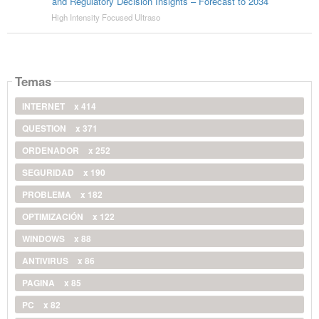
and Regulatory Decision Insights – Forecast to 2034
High Intensity Focused Ultraso
Temas
INTERNET
x 414
QUESTION
x 371
ORDENADOR
x 252
SEGURIDAD
x 190
PROBLEMA
x 182
OPTIMIZACIÓN
x 122
WINDOWS
x 88
ANTIVIRUS
x 86
PAGINA
x 85
PC
x 82