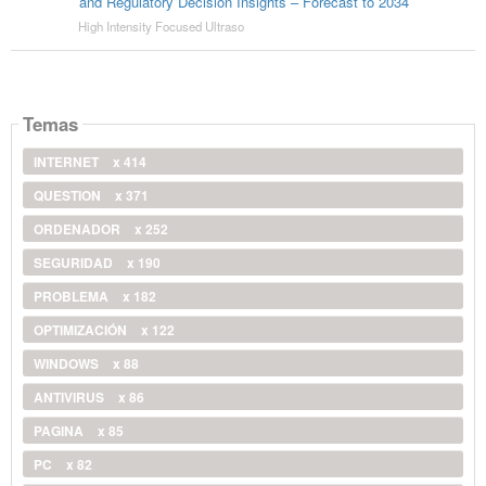
and Regulatory Decision Insights – Forecast to 2034
High Intensity Focused Ultraso
Temas
INTERNET
x 414
QUESTION
x 371
ORDENADOR
x 252
SEGURIDAD
x 190
PROBLEMA
x 182
OPTIMIZACIÓN
x 122
WINDOWS
x 88
ANTIVIRUS
x 86
PAGINA
x 85
PC
x 82