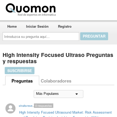
Quomon.es
Home
Iniciar Sesión
Registro
Introduzca
su
pregunta
aquí...
High Intensity Focused Ultraso Preguntas
y respuestas
SUSCRIBIRSE
Preguntas
Colaboradores
straitsresearchblogs
0
respuestas
High Intensity Focused Ultrasound Market: Risk Assessment