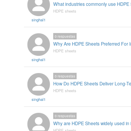
What industries commonly use HDPE
HDPE sheets
singhal1
0
respuestas
Why Are HDPE Sheets Preferred For In
HDPE sheets
singhal1
0
respuestas
How Do HDPE Sheets Deliver Long-T
HDPE sheets
singhal1
0
respuestas
Why are HDPE Sheets widely used in in
HDPE sheets