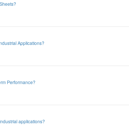
 Sheets?
dustrial Applications?
erm Performance?
dustrial applications?