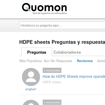
Quomon.es
Introduzca
su
pregunta
aquí...
HDPE sheets Preguntas y respuest
Preguntas
Colaboradores
Más Populares
Aún Sin Respuesta
Recientes
Activ
0
respuestas
How do HDPE Sheets improve operatio
HDPE sheets
singhal1
0
respuestas