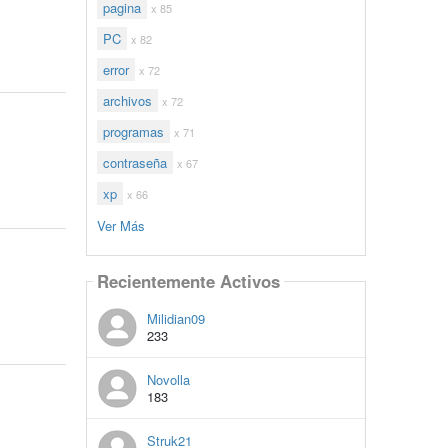
pagina
x 85
PC
x 82
error
x 72
archivos
x 72
programas
x 71
contraseña
x 67
xp
x 66
Ver Más
Recientemente Activos
Milidian09
233
Novolla
183
Struk21