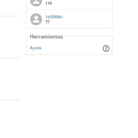
116
1e32698c
77
Herramientas
Ayuda