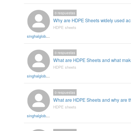
0
respuestas
Why are HDPE Sheets widely used acr
HDPE sheets
singhalglobal003
0
respuestas
What are HDPE Sheets and what makes 
HDPE sheets
singhalglobal003
0
respuestas
What are HDPE Sheets and why are they
HDPE sheets
singhalglobal003