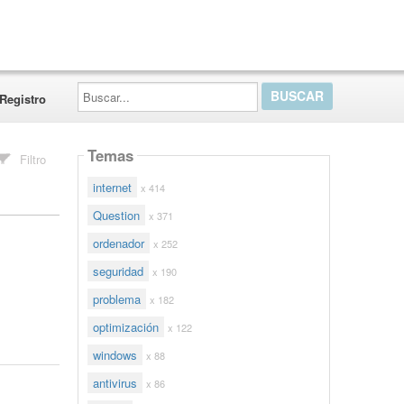
Buscar...
Registro
Temas
Filtro
internet
x 414
Question
x 371
ordenador
x 252
seguridad
x 190
problema
x 182
optimización
x 122
windows
x 88
antivirus
x 86