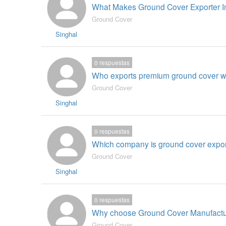
What Makes Ground Cover Exporter In
Ground Cover
Singhal
0
respuestas
Who exports premium ground cover w
Ground Cover
Singhal
0
respuestas
Which company is ground cover expor
Ground Cover
Singhal
0
respuestas
Why choose Ground Cover Manufactu
Ground Cover