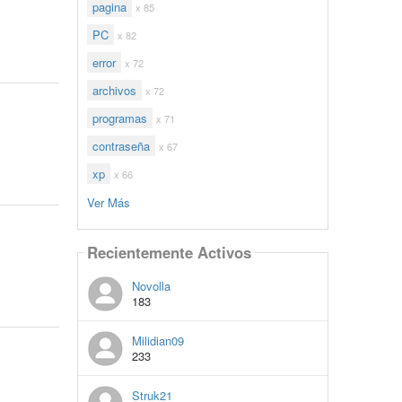
pagina
x 85
PC
x 82
error
x 72
archivos
x 72
programas
x 71
contraseña
x 67
xp
x 66
Ver Más
Recientemente Activos
Novolla
183
Milidian09
233
Struk21