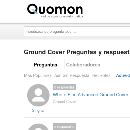
Quomon.es
Introduzca
su
pregunta
aquí...
Ground Cover Preguntas y respuest
Preguntas
Colaboradores
Más Populares
Aún Sin Respuesta
Recientes
Activi
0
respuestas
Where Find Advanced Ground Cover F
Ground Cover
Singhal
0
respuestas