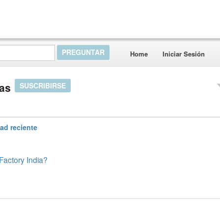
Home
Iniciar Sesión
as
SUSCRIBIRSE
dad reciente
actory India?