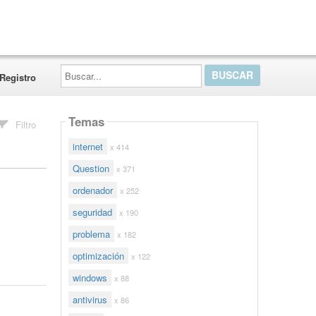
Buscar...
Registro
Temas
Filtro
internet
x 414
Question
x 371
ordenador
x 252
seguridad
x 190
problema
x 182
optimización
x 122
windows
x 88
antivirus
x 86