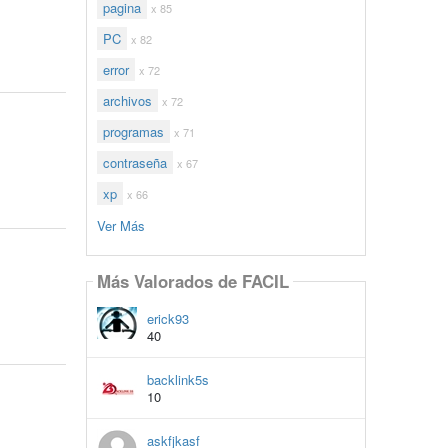
pagina
x 85
PC
x 82
error
x 72
archivos
x 72
programas
x 71
contraseña
x 67
xp
x 66
Ver Más
Más Valorados de FACIL
erick93
40
backlink5s
10
askfjkasf