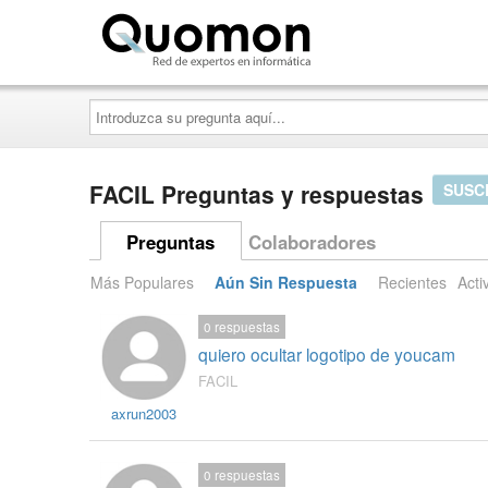
Quomon.es
Introduzca
su
pregunta
aquí...
FACIL Preguntas y respuestas
SUSC
Preguntas
Colaboradores
Más Populares
Aún Sin Respuesta
Recientes
Acti
0
respuestas
quiero ocultar logotipo de youcam
FACIL
axrun2003
0
respuestas