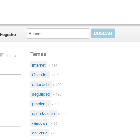
Buscar...
Registro
Temas
Filtro
internet
x 414
Question
x 371
ordenador
x 252
seguridad
x 190
problema
x 182
optimización
x 122
windows
x 88
antivirus
x 86