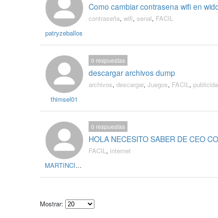
Como cambiar contrasena wifi en widon
contraseña
,
wifi
,
senal
,
FACIL
patryzeballos
0
respuestas
descargar archivos dump
archivos
,
descargar
,
Juegos
,
FACIL
,
publicid
thimsel01
0
respuestas
HOLA NECESITO SABER DE CEO CO
FACIL
,
internet
MARTINCISTO
Mostrar: