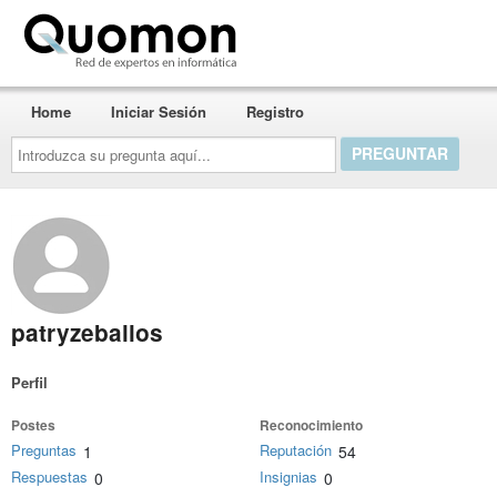
Quomon.es
Home
Iniciar Sesión
Registro
Introduzca
su
pregunta
aquí...
patryzeballos
Perfil
Postes
Reconocimiento
Preguntas
Reputación
1
54
Respuestas
Insignias
0
0