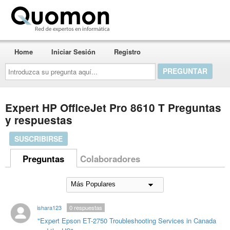
Quomon.es
Home
Iniciar Sesión
Registro
Introduzca
su
pregunta
aquí...
Expert HP OfficeJet Pro 8610 T Preguntas
y respuestas
SUSCRIBIRSE
Preguntas
Colaboradores
ishara123
0
respuestas
"Expert Epson ET-2750 Troubleshooting Services in Canada