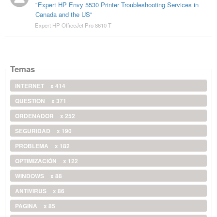
"Expert HP Envy 5530 Printer Troubleshooting Services in
Canada and the US"
Expert HP OfficeJet Pro 8610 T
Temas
INTERNET
x 414
QUESTION
x 371
ORDENADOR
x 252
SEGURIDAD
x 190
PROBLEMA
x 182
OPTIMIZACIÓN
x 122
WINDOWS
x 88
ANTIVIRUS
x 86
PAGINA
x 85