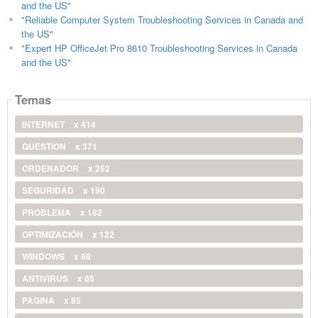
and the US"
"Reliable Computer System Troubleshooting Services in Canada and
the US"
"Expert HP OfficeJet Pro 8610 Troubleshooting Services in Canada
and the US"
Temas
INTERNET
x 414
QUESTION
x 371
ORDENADOR
x 252
SEGURIDAD
x 190
PROBLEMA
x 182
OPTIMIZACIÓN
x 122
WINDOWS
x 88
ANTIVIRUS
x 86
PAGINA
x 85