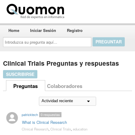
Quomon.es
Home
Iniciar Sesión
Registro
Introduzca
su
pregunta
aquí...
Clinical Trials Preguntas y respuestas
SUSCRIBIRSE
Preguntas
Colaboradores
patricktech
0
respuestas
What is Clinical Research
Clinical Research
,
Clinical Trials
,
education