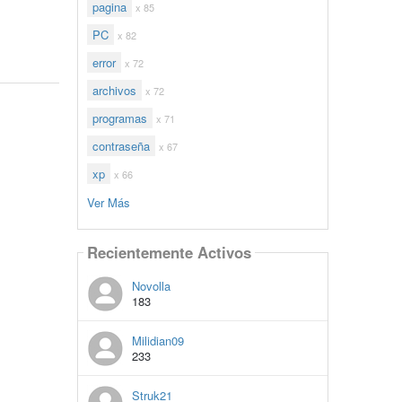
pagina
x 85
PC
x 82
error
x 72
archivos
x 72
programas
x 71
contraseña
x 67
xp
x 66
Ver Más
Recientemente Activos
Novolla
183
Milidian09
233
Struk21