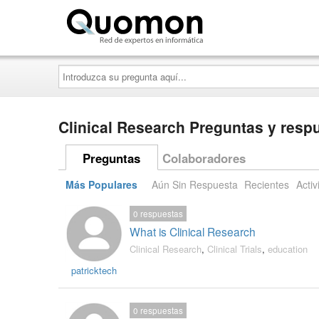
Quomon.es
Introduzca
su
pregunta
aquí...
Clinical Research Preguntas y resp
Preguntas
Colaboradores
Más Populares
Aún Sin Respuesta
Recientes
Activ
0
respuestas
What is Clinical Research
Clinical Research
,
Clinical Trials
,
education
patricktech
0
respuestas