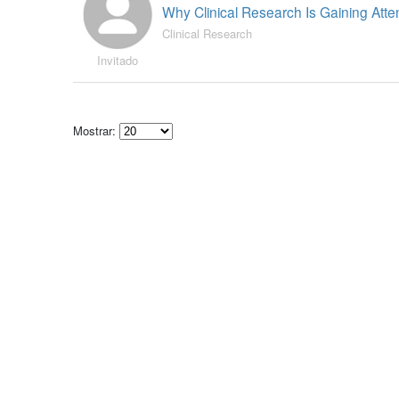
Why Clinical Research Is Gaining Atte
Clinical Research
Invitado
Mostrar:
Select
how
many
pieces
of
content
to
show