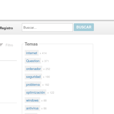
Buscar...
Registro
Temas
Filtro
internet
x 414
Question
x 371
ordenador
x 252
seguridad
x 190
problema
x 182
optimización
x 122
windows
x 88
antivirus
x 86