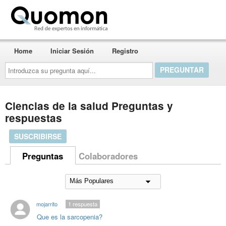
Quomon.es
Home
Iniciar Sesión
Registro
Introduzca
su
pregunta
aquí...
Ciencias de la salud Preguntas y
respuestas
SUSCRIBIRSE
Preguntas
Colaboradores
mojarrito
1
respuesta
Que es la sarcopenia?