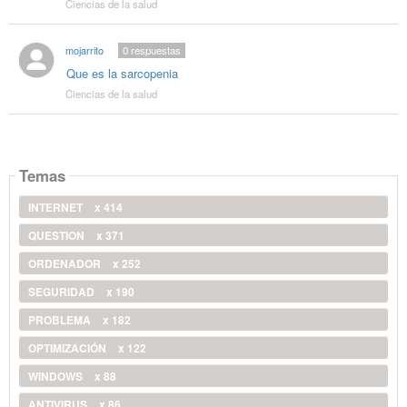
Ciencias de la salud
mojarrito
0
respuestas
Que es la sarcopenia
Ciencias de la salud
Temas
INTERNET
x 414
QUESTION
x 371
ORDENADOR
x 252
SEGURIDAD
x 190
PROBLEMA
x 182
OPTIMIZACIÓN
x 122
WINDOWS
x 88
ANTIVIRUS
x 86