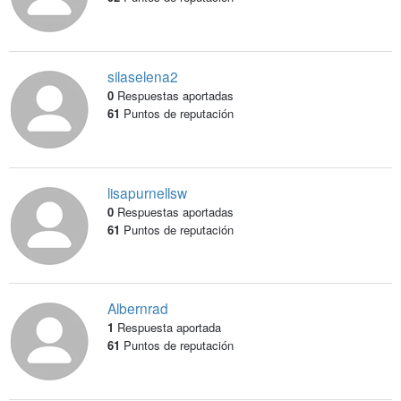
silaselena2
0
Respuestas aportadas
61
Puntos de reputación
lisapurnellsw
0
Respuestas aportadas
61
Puntos de reputación
Albernrad
1
Respuesta aportada
61
Puntos de reputación