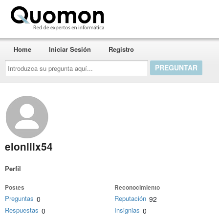
Quomon.es
Home
Iniciar Sesión
Registro
Introduzca
su
pregunta
aquí...
elonlilx54
Perfil
Postes
Reconocimiento
Preguntas
Reputación
0
92
Respuestas
Insignias
0
0