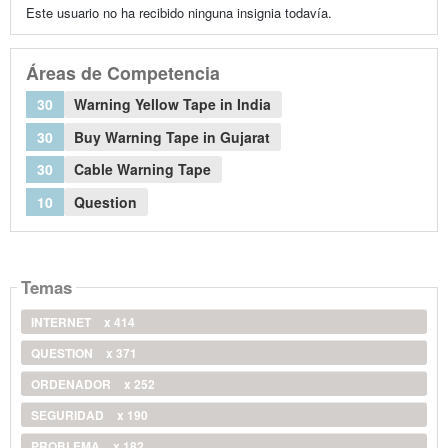
Este usuario no ha recibido ninguna insignia todavía.
Áreas de Competencia
30
Warning Yellow Tape in India
30
Buy Warning Tape in Gujarat
30
Cable Warning Tape
10
Question
Temas
INTERNET
x 414
QUESTION
x 371
ORDENADOR
x 252
SEGURIDAD
x 190
PROBLEMA
x 182