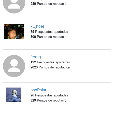
280
Puntos de reputación
xDjhoel
75
Respuestas aportadas
800
Puntos de reputación
frearg
122
Respuestas aportadas
2023
Puntos de reputación
osoPolar
26
Respuestas aportadas
329
Puntos de reputación