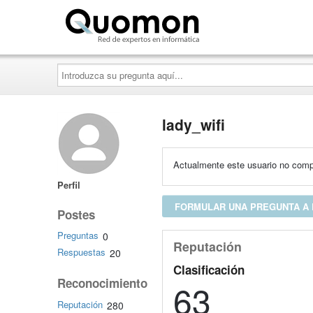
Quomon.es
Introduzca
su
pregunta
aquí...
lady_wifi
Actualmente este usuario no compa
Perfil
FORMULAR UNA PREGUNTA A 
Postes
Preguntas
0
Reputación
Respuestas
20
Clasificación
Reconocimiento
63
Reputación
280