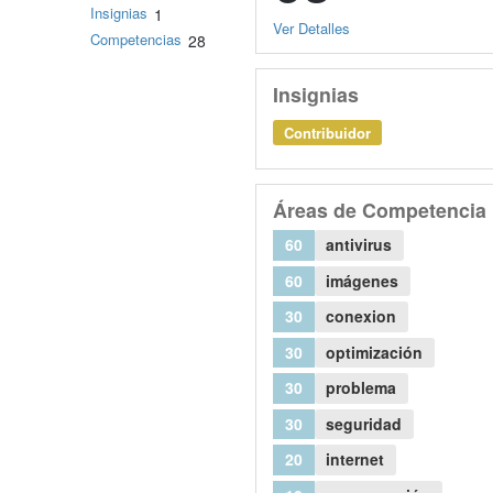
Insignias
1
Ver Detalles
Competencias
28
Insignias
Contribuidor
Áreas de Competencia
60
antivirus
60
imágenes
30
conexion
30
optimización
30
problema
30
seguridad
20
internet