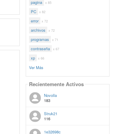
pagina
x 85
PC
x 82
error
x 72
archivos
x 72
programas
x 71
contraseña
x 67
xp
x 66
Ver Más
Recientemente Activos
Novolla
183
Struk21
116
1e32698c