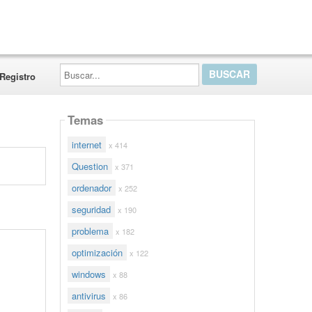
Buscar...
Registro
Temas
internet
x 414
Question
x 371
ordenador
x 252
seguridad
x 190
problema
x 182
optimización
x 122
windows
x 88
antivirus
x 86