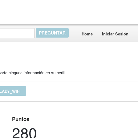
Home
Iniciar Sesión
rte ninguna información en su perfil.
LADY_WIFI
Puntos
280