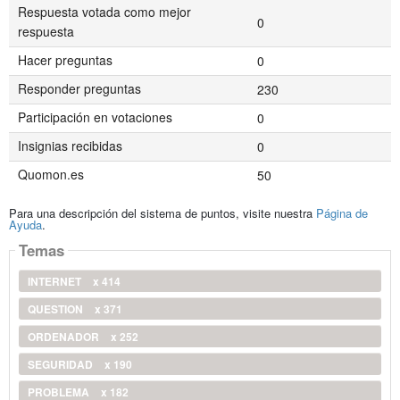
Respuesta votada como mejor
0
respuesta
Hacer preguntas
0
Responder preguntas
230
Participación en votaciones
0
Insignias recibidas
0
Quomon.es
50
Para una descripción del sistema de puntos, visite nuestra
Página de
Ayuda
.
Temas
INTERNET
x 414
QUESTION
x 371
ORDENADOR
x 252
SEGURIDAD
x 190
PROBLEMA
x 182