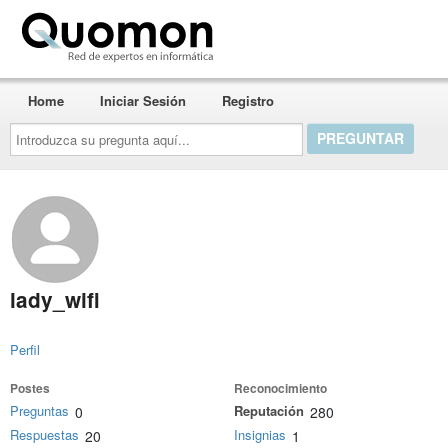
Quomon.es
Home
Iniciar Sesión
Registro
Introduzca
su
pregunta
aquí...
lady_wifi
Perfil
Postes
Reconocimiento
Preguntas
Reputación
0
280
Respuestas
Insignias
20
1