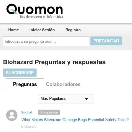
Quomon.es
Home
Iniciar Sesión
Registro
Introduzca
su
pregunta
aquí...
Biohazard Preguntas y respuestas
SUSCRIBIRSE
Preguntas
Colaboradores
Singhal
0
respuestas
What Makes Biohazard Garbage Bags Essential Safety Tools?
Biohazard