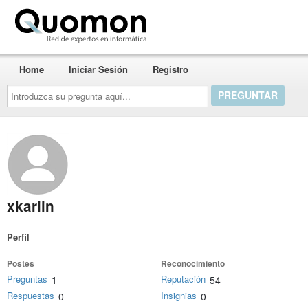
Quomon.es
Home
Iniciar Sesión
Registro
Introduzca
su
pregunta
aquí...
xkariin
Perfil
Postes
Reconocimiento
Preguntas
Reputación
1
54
Respuestas
Insignias
0
0