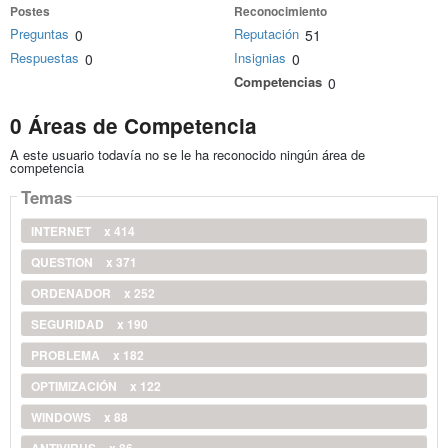
Postes
Reconocimiento
Preguntas
Reputación
0
51
Respuestas
Insignias
0
0
Competencias
0
0 Áreas de Competencia
A este usuario todavía no se le ha reconocido ningún área de
competencia
Temas
INTERNET
x 414
QUESTION
x 371
ORDENADOR
x 252
SEGURIDAD
x 190
PROBLEMA
x 182
OPTIMIZACIÓN
x 122
WINDOWS
x 88