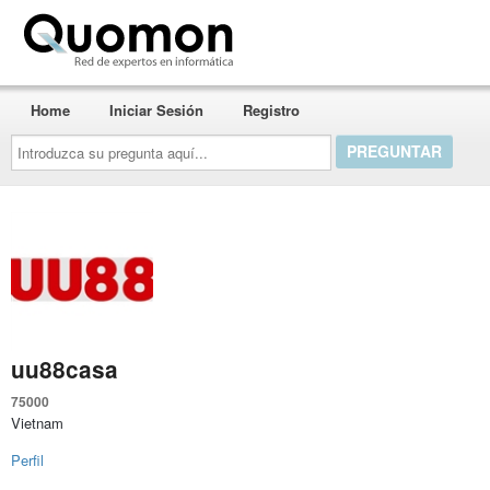
Quomon.es
Home
Iniciar Sesión
Registro
Introduzca
su
pregunta
aquí...
uu88casa
75000
Vietnam
Perfil