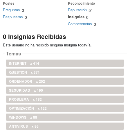
Postes
Reconocimiento
Preguntas
Reputación
0
51
Respuestas
Insignias
0
0
Competencias
0
0 Insignias Recibidas
Este usuario no ha recibido ninguna insignia todavía.
Temas
INTERNET
x 414
QUESTION
x 371
ORDENADOR
x 252
SEGURIDAD
x 190
PROBLEMA
x 182
OPTIMIZACIÓN
x 122
WINDOWS
x 88
ANTIVIRUS
x 86