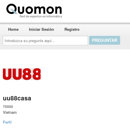
Quomon.es
Home
Iniciar Sesión
Registro
Introduzca
su
pregunta
aquí...
uu88casa
75000
Vietnam
Perfil