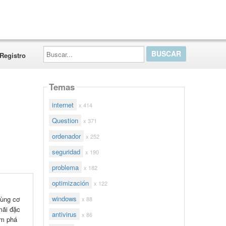
Buscar...
Registro
Temas
internet
x 414
Question
x 371
ordenador
x 252
seguridad
x 190
problema
x 182
optimización
x 122
windows
cùng cơ
x 88
mãi đặc
antivirus
x 86
ám phá