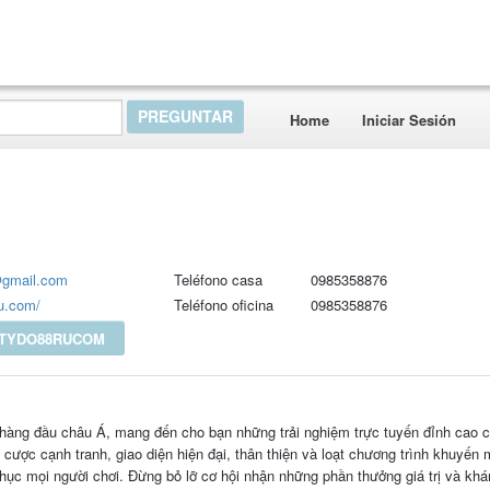
Home
Iniciar Sesión
gmail.com
Teléfono casa
0985358876
ru.com/
Teléfono oficina
0985358876
 TYDO88RUCOM
 hàng đầu châu Á, mang đến cho bạn những trải nghiệm trực tuyến đỉnh cao 
ệ cược cạnh tranh, giao diện hiện đại, thân thiện và loạt chương trình khuyến 
hục mọi người chơi. Đừng bỏ lỡ cơ hội nhận những phần thưởng giá trị và kh