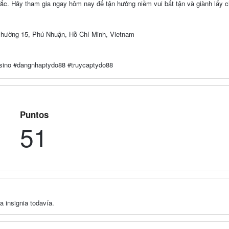
ắc. Hãy tham gia ngay hôm nay để tận hưởng niềm vui bất tận và giành lấy c
 Phường 15, Phú Nhuận, Hồ Chí Minh, Vietnam
sino #dangnhaptydo88 #truycaptydo88
Puntos
51
a insignia todavía.